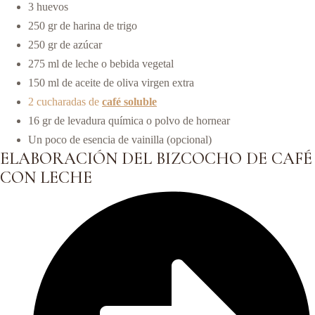
3 huevos
250 gr de harina de trigo
250 gr de azúcar
275 ml de leche o bebida vegetal
150 ml de aceite de oliva virgen extra
2 cucharadas de
café soluble
16 gr de levadura química o polvo de hornear
Un poco de esencia de vainilla (opcional)
ELABORACIÓN DEL BIZCOCHO DE CAFÉ
CON LECHE