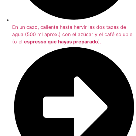
En un cazo, calienta hasta hervir las dos tazas de
agua (500 ml aprox.) con el azúcar y el café soluble
(o el
espresso que hayas preparado
).