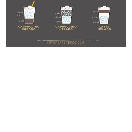
¿Buscas una cafetera para
casa?
Comparativa y Guía de las mejores cafeteras manuales y
automáticas.
¡Encuentra la tuya y prepara el café como a ti te gusta!