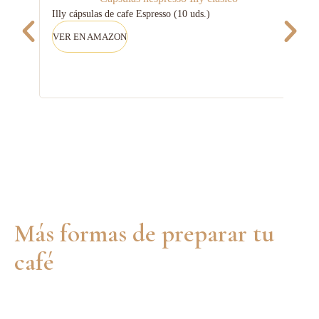
Pack
Illy cápsulas de cafe Espresso (10 uds.)
VER
VER EN AMAZON
Más formas de preparar tu
café